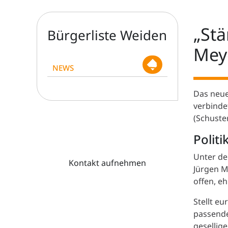
„Stä
Bürgerliste Weiden
Mey
NEWS
Das neue
verbinde
(Schuste
Politi
Unter de
Kontakt aufnehmen
Jürgen M
offen, e
Stellt eu
passende
gesellig